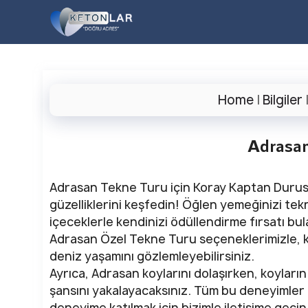
İçeriğe
atla
Home
|
Bilgiler
Adrasan
Adrasan Tekne Turu için Koray Kaptan Durusu
güzelliklerini keşfedin! Öğlen yemeğinizi t
içeceklerle kendinizi ödüllendirme fırsatı b
Adrasan Özel Tekne Turu seçeneklerimizle, kr
deniz yaşamını gözlemleyebilirsiniz.
Ayrıca, Adrasan koylarını dolaşırken, koyların
şansını yakalayacaksınız. Tüm bu deneyimler i
deneyime katılmak için bizimle iletişime geçin,