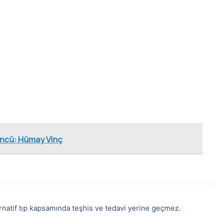
Öncü: Hümay Vinç
lternatif tıp kapsamında teşhis ve tedavi yerine geçmez.