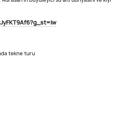
s2JyFKT9Af6?g_st=iw
ada tekne turu