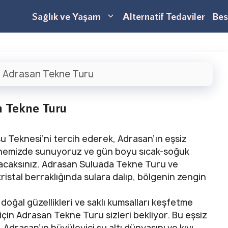
Sağlık ve Yaşam
Alternatif Tedaviler
Bes
|
Adrasan Tekne Turu
 Tekne Turu
 Teknesi’ni tercih ederek, Adrasan’ın eşsiz
eknemizde sunuyoruz ve gün boyu sıcak-soğuk
ulacaksınız. Adrasan Suluada Tekne Turu ve
istal berraklığında sulara dalıp, bölgenin zengin
 doğal güzellikleri ve saklı kumsalları keşfetme
çin Adrasan Tekne Turu sizleri bekliyor. Bu eşsiz
 Adrasan’ın büyüleyici su altı dünyasını ve kıyı