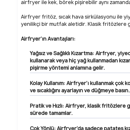
airfryer ile kek, börek pişirebilir aynı zamand
Airfryer fritöz, sıcak hava sirkülasyonu ile y
yenilikçi bir mutfak aletidir. Klasik fritözlere
Airfryer’ın Avantajları:
Yağsız ve Sağlıklı Kızartma:
Airfryer, yiye
kullanarak veya hiç yağ kullanmadan kızarta
pişirme yöntemi anlamına gelir.
Kolay Kullanım:
Airfryer’ı kullanmak çok ko
ve sıcaklığını ayarlayın ve düğmeye basın.
Pratik ve Hızlı:
Airfryer, klasik fritözlere g
sürede tamamlar.
Çok Yönlü:
Airfryer’da sadece patates kıza