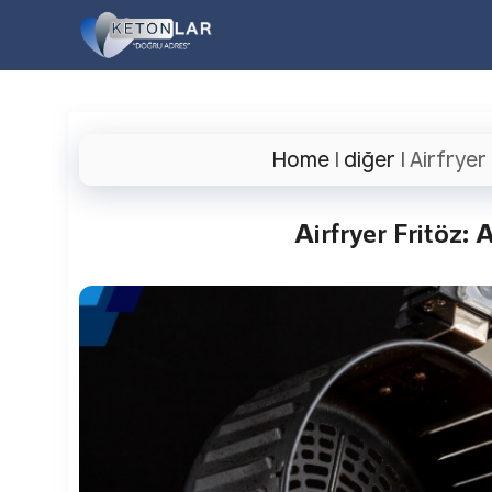
İçeriğe
atla
Home
|
diğer
|
Airfryer 
Airfryer Fritöz: 