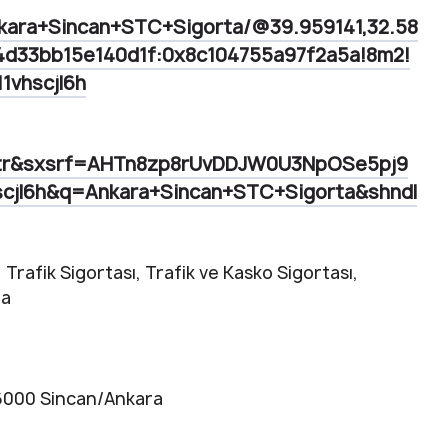
nkara+Sincan+STC+Sigorta/@39.959141,32.58
14d33bb15e140d1f:0x8c104755a97f2a5a!8m2!
1vhscjl6h
=tr&sxsrf=AHTn8zp8rUvDDJW0U3NpOSe5pj9
scjl6h&q=Ankara+Sincan+STC+Sigorta&shndl
Trafik Sigortası, Trafik ve Kasko Sigortası,
ra
06000 Sincan/Ankara