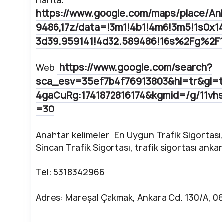
Harita:
https://www.google.com/maps/place/A
9486,17z/data=!3m1!4b1!4m6!3m5!1s0x
3d39.959141!4d32.589486!16s%2Fg%2F1
https://www.google.com/search?
Web:
sca_esv=35ef7b4f76913803&hl=tr&gl
4gaCuRg:1741872816174&kgmid=/g/11vh
=30
Anahtar kelimeler: En Uygun Trafik Sigortası, 
Sincan Trafik Sigortası, trafik sigortası anka
Tel: 5318342966
Adres: Mareşal Çakmak, Ankara Cd. 130/A, 