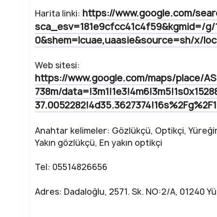
https://www.google.com/sear
Harita linki:
sca_esv=181e9cfcc41c4f59&kgmid=/g
0&shem=lcuae,uaasie&source=sh/x/loc/
Web sitesi:
https://www.google.com/maps/place/
738m/data=!3m1!1e3!4m6!3m5!1s0x152
37.0052282!4d35.3627374!16s%2Fg%2F11
Anahtar kelimeler: Gözlükçü, Optikçi, Yüreği
Yakın gözlükçü, En yakın optikçi
Tel: 05514826656
Adres: Dadaloğlu, 2571. Sk. NO:2/A, 01240 Y