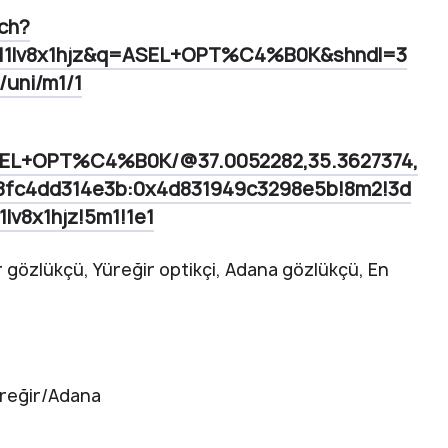
ch?
/11lv8x1hjz&q=ASEL+OPT%C4%B0K&shndl=3
uni/m1/1
ASEL+OPT%C4%B0K/@37.0052282,35.3627374,
88fc4dd314e3b:0x4d831949c3298e5b!8m2!3d
lv8x1hjz!5m1!1e1
r gözlükçü, Yüreğir optikçi, Adana gözlükçü, En
üreğir/Adana