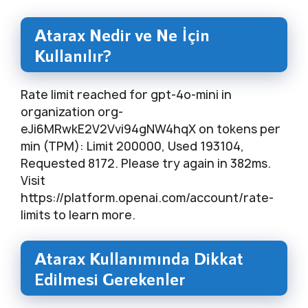
Atarax Nedir ve Ne İçin
Kullanılır?
Rate limit reached for gpt-4o-mini in
organization org-
eJi6MRwkE2V2Vvi94gNW4hqX on tokens per
min (TPM): Limit 200000, Used 193104,
Requested 8172. Please try again in 382ms.
Visit
https://platform.openai.com/account/rate-
limits to learn more.
Atarax Kullanımında Dikkat
Edilmesi Gerekenler