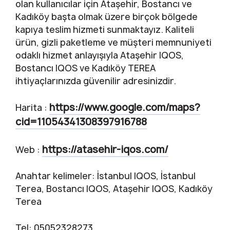
olan kullanıcılar için Ataşehir, Bostancı ve
Kadıköy başta olmak üzere birçok bölgede
kapıya teslim hizmeti sunmaktayız. Kaliteli
ürün, gizli paketleme ve müşteri memnuniyeti
odaklı hizmet anlayışıyla Ataşehir IQOS,
Bostancı IQOS ve Kadıköy TEREA
ihtiyaçlarınızda güvenilir adresinizdir.
https://www.google.com/maps?
Harita :
cid=11054341308397916788
https://atasehir-iqos.com/
Web :
Anahtar kelimeler: İstanbul IQOS, İstanbul
Terea, Bostancı IQOS, Ataşehir IQOS, Kadıköy
Terea
Tel: 05052328273