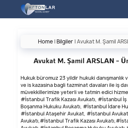
İçeriğe
atla
Home
|
Bilgiler
|
Avukat M. Şamil ARS
Avukat M. Şamil ARSLAN – Üm
Hukuk büromuz 23 yildir hukuki danışmanlık ve
ve is kazasina bagli tazminat davaları ile iş 
müvekkillerimize yeterli ve tatmin edici hizm
#İstanbul Trafik Kazası Avukatı, #İstanbul İş
Boşanma Hukuku Avukatı, #İstanbul İdare Hu
#İstanbul Ataşehir Avukat, #İstanbul Avukat,
Avukatı,#İstanbul Trafik Kazası Avukatı,#İst
Avukatı,#İstanbul Boşanma Hukuku Avukatı,