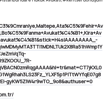
3%9Cmraniye,Maltepe,Ata%C5%9Fehir+Av
Bo%C5%9Fanma+Avukat%C4%B1+,Kira+Av
avukat%C4%B1&stick=H4sIAAAAAAAA_-
qiwMDMyMTA3TTI1MDNLTUk2X8Ra51hWmp1Y
JeZmVqTq-
pR9ZKOOU_7R-
QgVBACN0zmRqgAAAA&hl=tr&mat=CT7jKXL0
G1WgRhah3LS23Fz_YLXF5p1PITtWYfqE07g8
rEI-gyKW5ZIW4r9wTO_9o8&authuser=0
om.tr/