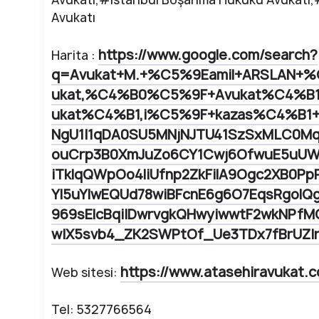
Avukatı
https://www.google.com/search?
Harita :
q=Avukat+M.+%C5%9Eamil+ARSLAN+%C
ukat,%C4%B0%C5%9F+Avukat%C4%B1,
ukat%C4%B1,i%C5%9F+kazas%C4%B1+
NgU1I1qDA0SU5MNjNJTU41SzSxMLC0M
ouCrp3B0XmJuZo6CY1Cwj6OfwuE5uUW
iTklqQWpOo4liUfnp2ZkFilA9Ogc2XB0P
Yl5uYlwEQUd78wiBFcnE6g6O7EqsRgol
969sElcBqiIDwrvgkQHwyiwwtF2wkNPfM
wIX5svb4_ZK2SWPtOf_Ue3TDx7fBrUZI
https://www.atasehiravukat.c
Web sitesi:
Tel: 5327766564