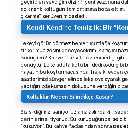
geçirip en sevdiğim dizinin yeni sezonuna dal
açık renk koltuğun tam ortasına boca ettim. 
çıkarma” serüvenim başladı.
Kendi Kendine Temizlik: Bir “Ke
Lekeyi görür görmez hemen mutfağa koştum
sirke” mucizesini deneyecektim. Karışımı hazı
Sonuç mu? Kahve lekesi temizlenmediği gibi, o
dönüştü. Leke adeta kötü bir dedikodu gibi b
hayatın bu koşturmacasında, hele ki evden ç
saatlerimizi sünger elinde leke ovalayarak geçi
yaptığınızda kumaşın dokusuna verdiğiniz zar
Koltuklar Neden Silindikçe Kusar?
Biz sildiğimizi sanıyoruz ama aslında kiri sa
derinlerine itiyoruz. Su kuruduğunda ise o kir
“kusuyor”. Bu kahve faciasından sonra pes et