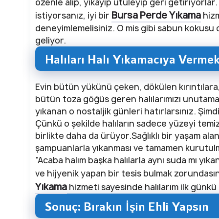
özenle alıp, yıkayıp ütüleyip geri getiriyorlar
Bursa Perde Yıkama
istiyorsanız, iyi bir
hizm
deneyimlemelisiniz. O mis gibi sabun kokusu 
geliyor.
Halıları Halı Yıkamacıya Vermek 
Evin bütün yükünü çeken, dökülen kırıntılara,
bütün toza göğüs geren halılarımızı unutamay
yıkanan o nostaljik günleri hatırlarsınız. Şimd
Çünkü o şekilde halıların sadece yüzeyi temizl
birlikte daha da ürüyor.Sağlıklı bir yaşam alan
şampuanlarla yıkanması ve tamamen kurutulmas
“Acaba halım başka halılarla aynı suda mı yıka
ve hijyenik yapan bir tesis bulmak zorundası
Yıkama
hizmeti sayesinde halılarım ilk günkü
Sonuç: Bırakın İşin Ehli Yapsın