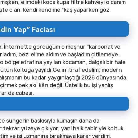
mışken, elimdeki koca kupa filtre kahveyi o canım
İşte o an, kendi kendime “kaş yaparken göz
ndin Yap” Faciası
. İnternette gördüğüm o meşhur “karbonat ve
rladım, bezi elime aldım ve başladım çitilemeye.
 bölge etrafına yayılan kocaman, dalgalı bir hale
ütün koltuğa yayıldı.Gelin itiraf edelim; modern
alışmanın bu kadar yaygınlaştığı 2026 dünyasında,
rmek pek akıl kârı değil. Üstelik bu işi yanlış
ar da cabası.
dece süngerin baskısıyla kumaşın daha da
 tekrar yüzeye çıkıyor, yani halk tabiriyle koltuk
tim ve işi uzmanına bırakmaya karar verdim.