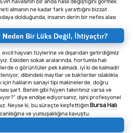
. Evin havasının bir anda nasıl değiştiğini görmek
eti almanın ne kadar fark yarattığını bizzat
odaya dolduğunda, insanın derin bir nefes alası
Neden Bir Lüks Değil, İhtiyaçtır?
 evcil hayvan tüylerine ve dışarıdan getirdiğimiz
ız. Eskiden sokak aralarında, hortumla halı
ilerde o görüntüler pek kalmadı, iyi ki de kalmadı!
eniyor, dibindeki maytlar ve bakteriler ıslaklıkla
ı için halıların sanayi tipi makinelerde, doğru
ı şart. Benim gibi hijyen takıntınız varsa ve
nıyor?” diye endişe ediyorsanız, işini profesyonel
Bursa Halı
nız. Neyse ki, bu süreçte keşfettiğim
 canlılığına ve yumuşaklığına kavuştu.