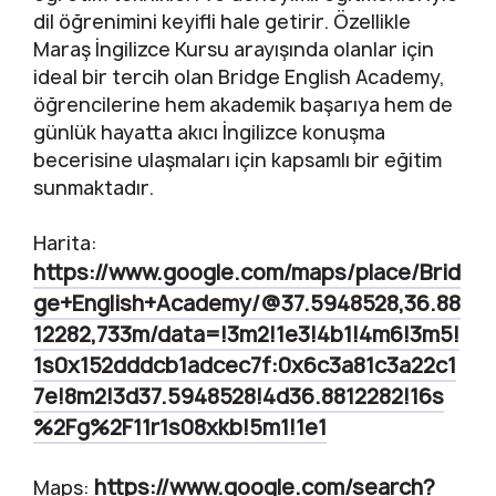
dil öğrenimini keyifli hale getirir. Özellikle
Maraş İngilizce Kursu arayışında olanlar için
ideal bir tercih olan Bridge English Academy,
öğrencilerine hem akademik başarıya hem de
günlük hayatta akıcı İngilizce konuşma
becerisine ulaşmaları için kapsamlı bir eğitim
sunmaktadır.
Harita:
https://www.google.com/maps/place/Brid
ge+English+Academy/@37.5948528,36.88
12282,733m/data=!3m2!1e3!4b1!4m6!3m5!
1s0x152dddcb1adcec7f:0x6c3a81c3a22c1
7e!8m2!3d37.5948528!4d36.8812282!16s
%2Fg%2F11r1s08xkb!5m1!1e1
https://www.google.com/search?
Maps: