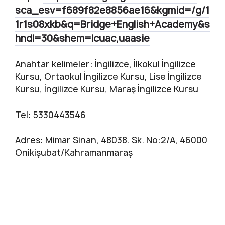
sca_esv=f689f82e8856ae16&kgmid=/g/1
1r1s08xkb&q=Bridge+English+Academy&s
hndl=30&shem=lcuac,uaasie
Anahtar kelimeler: İngilizce, İlkokul İngilizce
Kursu, Ortaokul İngilizce Kursu, Lise İngilizce
Kursu, İngilizce Kursu, Maraş İngilizce Kursu
Tel: 5330443546
Adres: Mimar Sinan, 48038. Sk. No:2/A, 46000
Onikişubat/Kahramanmaraş