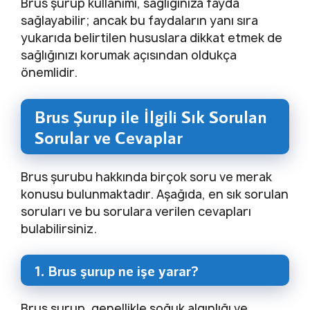
Brus şurup kullanımı, sağlığınıza fayda
sağlayabilir; ancak bu faydaların yanı sıra
yukarıda belirtilen hususlara dikkat etmek de
sağlığınızı korumak açısından oldukça
önemlidir.
Brus Şurup ile İlgili Sık Sorulan
Sorular ve Cevaplar
Brus şurubu hakkında birçok soru ve merak
konusu bulunmaktadır. Aşağıda, en sık sorulan
soruları ve bu sorulara verilen cevapları
bulabilirsiniz.
1. Brus şurup ne işe yarar?
Brus şurup, genellikle soğuk algınlığı ve