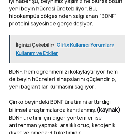
İyi haber şu, beynimiz yaşımız ne olursa olsun
yeni beyin hücresi üretebiliyor. Bu,
hipokampüs bölgesinden salgılanan “BDNF”
proteini sayesinde gerçekleşiyor.
İlginizi Çekebilir:
Glifix Kullanıcı Yorumları:
Kullanım ve Etkiler
BDNF, hem öğrenmemizi kolaylaştırıyor hem
de beyin hücreleri sinapslarını güçlendirip,
yeni bağlantılar kurmasını sağlıyor.
Çinko beyindeki BDNF üretimini arttırdığı
(kaynak)
bilimsel araştırmalarda kanıtlanmış.
BDNF üretimi için diğer yöntemler ise
antrenman yapmak, aralıklı oruç, ketojenik
diyet ve omega-3 tüketimidir.