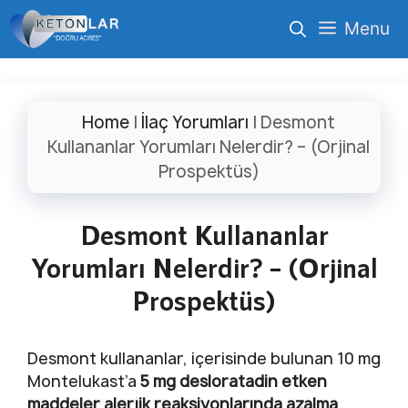
İçeriğe
Menu
atla
Home
|
İlaç Yorumları
|
Desmont
Kullananlar Yorumları Nelerdir? – (Orjinal
Prospektüs)
Desmont Kullananlar
Yorumları Nelerdir? – (Orjinal
Prospektüs)
Desmont kullananlar, içerisinde bulunan 10 mg
Montelukast’a
5 mg desloratadin etken
maddeler alerjik reaksiyonlarında azalma