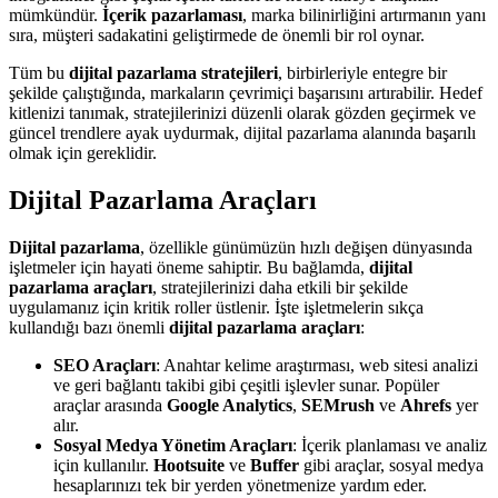
mümkündür.
İçerik pazarlaması
, marka bilinirliğini artırmanın yanı
sıra, müşteri sadakatini geliştirmede de önemli bir rol oynar.
Tüm bu
dijital pazarlama stratejileri
, birbirleriyle entegre bir
şekilde çalıştığında, markaların çevrimiçi başarısını artırabilir. Hedef
kitlenizi tanımak, stratejilerinizi düzenli olarak gözden geçirmek ve
güncel trendlere ayak uydurmak, dijital pazarlama alanında başarılı
olmak için gereklidir.
Dijital Pazarlama Araçları
Dijital pazarlama
, özellikle günümüzün hızlı değişen dünyasında
işletmeler için hayati öneme sahiptir. Bu bağlamda,
dijital
pazarlama araçları
, stratejilerinizi daha etkili bir şekilde
uygulamanız için kritik roller üstlenir. İşte işletmelerin sıkça
kullandığı bazı önemli
dijital pazarlama araçları
:
SEO Araçları
: Anahtar kelime araştırması, web sitesi analizi
ve geri bağlantı takibi gibi çeşitli işlevler sunar. Popüler
araçlar arasında
Google Analytics
,
SEMrush
ve
Ahrefs
yer
alır.
Sosyal Medya Yönetim Araçları
: İçerik planlaması ve analiz
için kullanılır.
Hootsuite
ve
Buffer
gibi araçlar, sosyal medya
hesaplarınızı tek bir yerden yönetmenize yardım eder.