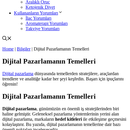
Aralıklı Oruç
Ketojenik Diyet
Kullananların Yorumları
İlaç Yorumları
Aromaterapi Yorumları
Takviye Yorumları
Home
|
Bilgiler
|
Dijital Pazarlamanın Temelleri
Dijital Pazarlamanın Temelleri
Dijital pazarlama
dünyasında temellerden stratejilere, araçlardan
trendlere ve analitiğe kadar her şeyi keşfedin. Başarı için ipuçlarını
öğrenin!
Dijital Pazarlamanın Temelleri
Dijital pazarlama
, günümüzün en önemli iş stratejilerinden biri
haline gelmiştir. Geleneksel pazarlama yöntemlerinin yerini alan
dijital pazarlama, markaların
hedef kitleleri
ile etkileşime geçmesini
kolaylaştırır. Bu yazıda, dijital pazarlamanın temellerine dair bazı
önemli noktaları inceleyeceğiz.