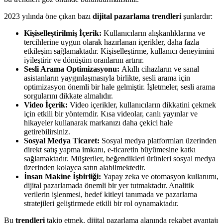
2023 yılında öne çıkan bazı
dijital pazarlama trendleri
şunlardır:
Kişiselleştirilmiş İçerik:
Kullanıcıların alışkanlıklarına ve
tercihlerine uygun olarak hazırlanan içerikler, daha fazla
etkileşim sağlamaktadır. Kişiselleştirme, kullanıcı deneyimini
iyileştirir ve dönüşüm oranlarını artırır.
Sesli Arama Optimizasyonu:
Akıllı cihazların ve sanal
asistanların yaygınlaşmasıyla birlikte, sesli arama için
optimizasyon önemli bir hale gelmiştir. İşletmeler, sesli arama
sorgularını dikkate almalıdır.
Video İçerik:
Video içerikler, kullanıcıların dikkatini çekmek
için etkili bir yöntemdir. Kısa videolar, canlı yayınlar ve
hikayeler kullanarak markanızı daha çekici hale
getirebilirsiniz.
Sosyal Medya Ticaret:
Sosyal medya platformları üzerinden
direkt satış yapma imkanı, e-ticaretin büyümesine katkı
sağlamaktadır. Müşteriler, beğendikleri ürünleri sosyal medya
üzerinden kolayca satın alabilmektedir.
İnsan Makine İşbirliği:
Yapay zeka ve otomasyon kullanımı,
dijital pazarlamada önemli bir yer tutmaktadır. Analitik
verilerin işlenmesi, hedef kitleyi tanımada ve pazarlama
stratejileri geliştirmede etkili bir rol oynamaktadır.
Bu
trendleri
takip etmek, dijital pazarlama alanında rekabet avantajı