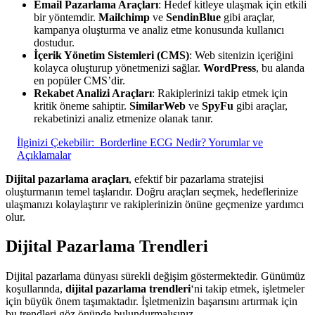
Email Pazarlama Araçları
: Hedef kitleye ulaşmak için etkili
bir yöntemdir.
Mailchimp
ve
SendinBlue
gibi araçlar,
kampanya oluşturma ve analiz etme konusunda kullanıcı
dostudur.
İçerik Yönetim Sistemleri (CMS)
: Web sitenizin içeriğini
kolayca oluşturup yönetmenizi sağlar.
WordPress
, bu alanda
en popüler CMS’dir.
Rekabet Analizi Araçları
: Rakiplerinizi takip etmek için
kritik öneme sahiptir.
SimilarWeb
ve
SpyFu
gibi araçlar,
rekabetinizi analiz etmenize olanak tanır.
İlginizi Çekebilir:
Borderline ECG Nedir? Yorumlar ve
Açıklamalar
Dijital pazarlama araçları
, efektif bir pazarlama stratejisi
oluşturmanın temel taşlarıdır. Doğru araçları seçmek, hedeflerinize
ulaşmanızı kolaylaştırır ve rakiplerinizin önüne geçmenize yardımcı
olur.
Dijital Pazarlama Trendleri
Dijital pazarlama dünyası sürekli değişim göstermektedir. Günümüz
koşullarında,
dijital pazarlama trendleri
‘ni takip etmek, işletmeler
için büyük önem taşımaktadır. İşletmenizin başarısını artırmak için
bu trendleri göz önünde bulundurmalısınız.