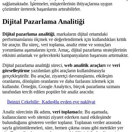
sağlamaktadır. İşletmeler, müşterilerinin ihtiyaçlarına uygun
çözümler üreterek başarılarını artırabilirler.
Dijital Pazarlama Analitiği
Dijital pazarlama analitiği
, markaların dijital ortamdaki
performanslarını ölçmek ve değerlendirmek için kullandıkları kritik
bir araçtır. Bu süreç, veri toplama, analiz etme ve sonuçları
yorumlama aşamalarını içerir. Amaç, dijital pazarlama stratejilerinin
etkisini anlamak ve gelecekteki kampanyaların başarısını artırmaktır.
Dijital pazarlama analitiği süreci,
web analitik araçları
ve
veri
görselleştirme
yazılımları gibi araçların kullanılmasıyla
gerçekleştirilir. Bu araçlar, ziyaretçi davranışlarını, etkileşim
oranlarını, dönüşüm oranlarını ve daha fazlasını izlemek için
kullanılır. Örneğin, Google Analytics, birçok pazarlama uzmanı
tarafından tercih edilen popüler bir analiz aracıdır.
İlginizi Çekebilir:
Kadıoğlu evden eve nakliyat
Analiz sürecinin ilk adımı,
veri toplama
dır. Bu aşamada,
kullanıcıların web sitenizi ziyaret ederken nasıl etkileşimde
bulunduğunu gösteren veriler toplanır. Toplanan veriler arasında
sayfa görüntülemeleri, süre, hemen çıkma oranı gibi metrikler yer