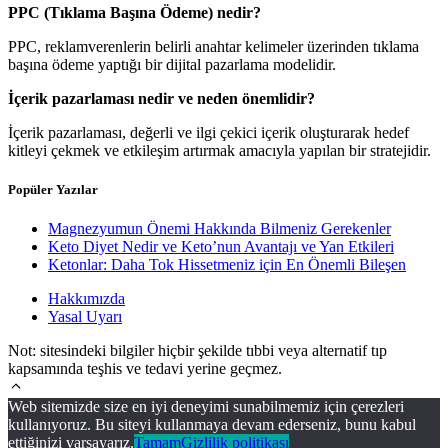
PPC (Tıklama Başına Ödeme) nedir?
PPC, reklamverenlerin belirli anahtar kelimeler üzerinden tıklama
başına ödeme yaptığı bir dijital pazarlama modelidir.
İçerik pazarlaması nedir ve neden önemlidir?
İçerik pazarlaması, değerli ve ilgi çekici içerik oluşturarak hedef
kitleyi çekmek ve etkileşim artırmak amacıyla yapılan bir stratejidir.
Popüler Yazılar
Magnezyumun Önemi Hakkında Bilmeniz Gerekenler
Keto Diyet Nedir ve Keto’nun Avantajı ve Yan Etkileri
Ketonlar: Daha Tok Hissetmeniz için En Önemli Bileşen
Hakkımızda
Yasal Uyarı
Not: sitesindeki bilgiler hiçbir şekilde tıbbi veya alternatif tıp
kapsamında teşhis ve tedavi yerine geçmez.
Web sitemizde size en iyi deneyimi sunabilmemiz için çerezleri
kullanıyoruz. Bu siteyi kullanmaya devam ederseniz, bunu kabul
ettiğinizi varsayarız.
Tamam
Gizlilik politikası