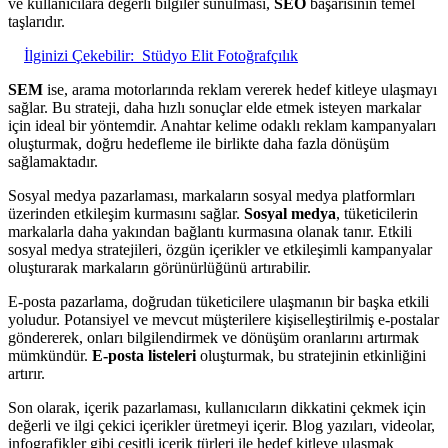
ve kullanıcılara değerli bilgiler sunulması,
SEO
başarısının temel
taşlarıdır.
İlginizi Çekebilir:
Stüdyo Elit Fotoğrafçılık
SEM
ise, arama motorlarında reklam vererek hedef kitleye ulaşmayı
sağlar. Bu strateji, daha hızlı sonuçlar elde etmek isteyen markalar
için ideal bir yöntemdir. Anahtar kelime odaklı reklam kampanyaları
oluşturmak, doğru hedefleme ile birlikte daha fazla dönüşüm
sağlamaktadır.
Sosyal medya pazarlaması, markaların sosyal medya platformları
üzerinden etkileşim kurmasını sağlar.
Sosyal medya
, tüketicilerin
markalarla daha yakından bağlantı kurmasına olanak tanır. Etkili
sosyal medya stratejileri, özgün içerikler ve etkileşimli kampanyalar
oluşturarak markaların görünürlüğünü artırabilir.
E-posta pazarlama, doğrudan tüketicilere ulaşmanın bir başka etkili
yoludur. Potansiyel ve mevcut müşterilere kişiselleştirilmiş e-postalar
göndererek, onları bilgilendirmek ve dönüşüm oranlarını artırmak
mümkündür.
E-posta listeleri
oluşturmak, bu stratejinin etkinliğini
artırır.
Son olarak, içerik pazarlaması, kullanıcıların dikkatini çekmek için
değerli ve ilgi çekici içerikler üretmeyi içerir. Blog yazıları, videolar,
infografikler gibi çeşitli içerik türleri ile hedef kitleye ulaşmak