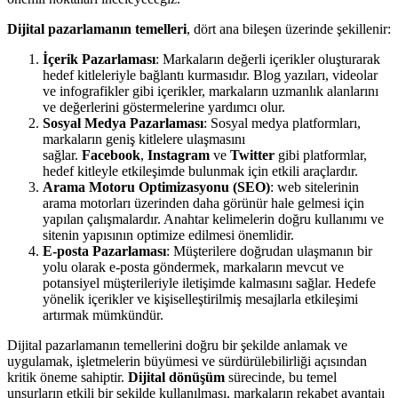
Dijital pazarlamanın temelleri
, dört ana bileşen üzerinde şekillenir:
İçerik Pazarlaması
: Markaların değerli içerikler oluşturarak
hedef kitleleriyle bağlantı kurmasıdır. Blog yazıları, videolar
ve infografikler gibi içerikler, markaların uzmanlık alanlarını
ve değerlerini göstermelerine yardımcı olur.
Sosyal Medya Pazarlaması
: Sosyal medya platformları,
markaların geniş kitlelere ulaşmasını
sağlar.
Facebook
,
Instagram
ve
Twitter
gibi platformlar,
hedef kitleyle etkileşimde bulunmak için etkili araçlardır.
Arama Motoru Optimizasyonu (SEO)
: web sitelerinin
arama motorları üzerinden daha görünür hale gelmesi için
yapılan çalışmalardır. Anahtar kelimelerin doğru kullanımı ve
sitenin yapısının optimize edilmesi önemlidir.
E-posta Pazarlaması
: Müşterilere doğrudan ulaşmanın bir
yolu olarak e-posta göndermek, markaların mevcut ve
potansiyel müşterileriyle iletişimde kalmasını sağlar. Hedefe
yönelik içerikler ve kişiselleştirilmiş mesajlarla etkileşimi
artırmak mümkündür.
Dijital pazarlamanın temellerini doğru bir şekilde anlamak ve
uygulamak, işletmelerin büyümesi ve sürdürülebilirliği açısından
kritik öneme sahiptir.
Dijital dönüşüm
sürecinde, bu temel
unsurların etkili bir şekilde kullanılması, markaların rekabet avantajı