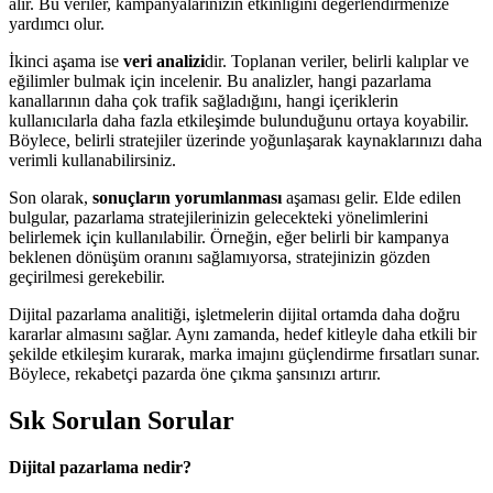
alır. Bu veriler, kampanyalarınızın etkinliğini değerlendirmenize
yardımcı olur.
İkinci aşama ise
veri analizi
dir. Toplanan veriler, belirli kalıplar ve
eğilimler bulmak için incelenir. Bu analizler, hangi pazarlama
kanallarının daha çok trafik sağladığını, hangi içeriklerin
kullanıcılarla daha fazla etkileşimde bulunduğunu ortaya koyabilir.
Böylece, belirli stratejiler üzerinde yoğunlaşarak kaynaklarınızı daha
verimli kullanabilirsiniz.
Son olarak,
sonuçların yorumlanması
aşaması gelir. Elde edilen
bulgular, pazarlama stratejilerinizin gelecekteki yönelimlerini
belirlemek için kullanılabilir. Örneğin, eğer belirli bir kampanya
beklenen dönüşüm oranını sağlamıyorsa, stratejinizin gözden
geçirilmesi gerekebilir.
Dijital pazarlama analitiği, işletmelerin dijital ortamda daha doğru
kararlar almasını sağlar. Aynı zamanda, hedef kitleyle daha etkili bir
şekilde etkileşim kurarak, marka imajını güçlendirme fırsatları sunar.
Böylece, rekabetçi pazarda öne çıkma şansınızı artırır.
Sık Sorulan Sorular
Dijital pazarlama nedir?