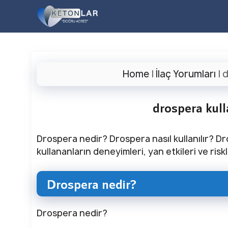
İçeriğe
atla
Home
|
İlaç Yorumları
|
d
drospera kull
Drospera nedir? Drospera nasıl kullanılır? Dr
kullananların deneyimleri, yan etkileri ve risk
Drospera nedir?
Drospera nedir?