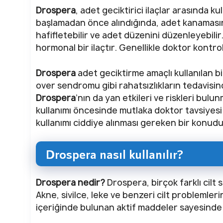
Drospera
, adet geciktirici ilaçlar arasında ku
başlamadan önce alındığında, adet kanamasını 
hafifletebilir ve adet düzenini düzenleyebil
hormonal bir ilaçtır. Genellikle doktor kontrol
Drospera
adet geciktirme amaçlı kullanılan bir
over sendromu gibi rahatsızlıkların tedavisinde
Drospera
’nın da yan etkileri ve riskleri bulu
kullanımı öncesinde mutlaka doktor tavsiyesi a
kullanımı ciddiye alınması gereken bir konudu
Drospera nasıl kullanılır?
Drospera nedir?
Drospera, birçok farklı cilt 
Akne, sivilce, leke ve benzeri cilt problemlerin
içeriğinde bulunan aktif maddeler sayesinde ci