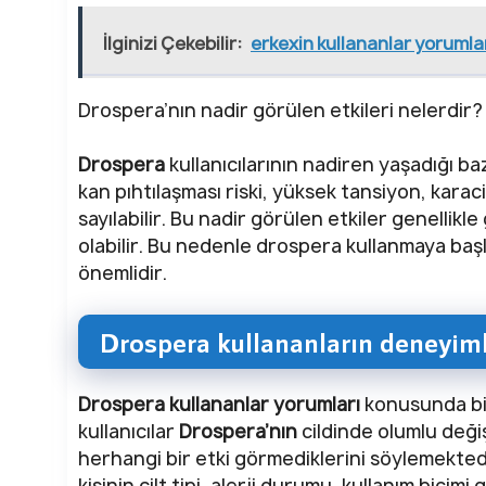
İlginizi Çekebilir:
erkexin kullananlar yorumla
Drospera’nın nadir görülen etkileri nelerdir?
Drospera
kullanıcılarının nadiren yaşadığı b
kan pıhtılaşması riski, yüksek tansiyon, karaci
sayılabilir. Bu nadir görülen etkiler genellikle 
olabilir. Bu nedenle drospera kullanmaya ba
önemlidir.
Drospera kullananların deneyiml
Drospera kullananlar yorumları
konusunda bir
kullanıcılar
Drospera’nın
cildinde olumlu değişi
herhangi bir etki görmediklerini söylemektedi
kişinin cilt tipi, alerji durumu, kullanım biçim