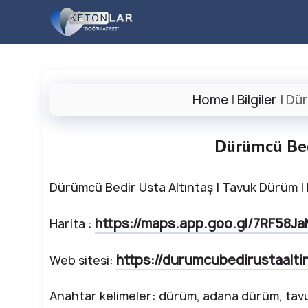
İçeriğe
atla
Home
|
Bilgiler
|
Dür
Dürümcü Bed
Dürümcü Bedir Usta Altıntaş | Tavuk Dürüm | 
https://maps.app.goo.gl/7RF58J
Harita :
https://durumcubedirustaalti
Web sitesi:
Anahtar kelimeler: dürüm, adana dürüm, tavu