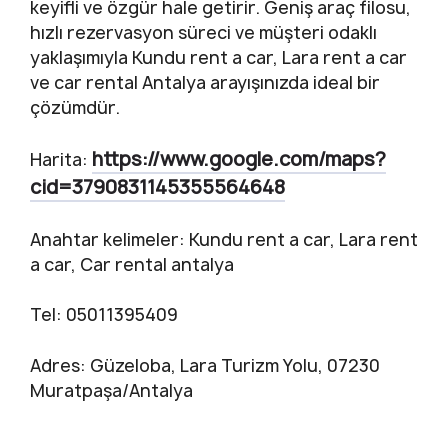
keyifli ve özgür hale getirir. Geniş araç filosu,
hızlı rezervasyon süreci ve müşteri odaklı
yaklaşımıyla Kundu rent a car, Lara rent a car
ve car rental Antalya arayışınızda ideal bir
çözümdür.
https://www.google.com/maps?
Harita:
cid=3790831145355564648
Anahtar kelimeler: Kundu rent a car, Lara rent
a car, Car rental antalya
Tel: 05011395409
Adres: Güzeloba, Lara Turizm Yolu, 07230
Muratpaşa/Antalya