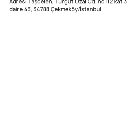
Adres: Taşdelen, Turgut Özal Cd. no112 kat 3
daire 43, 34788 Çekmeköy/İstanbul