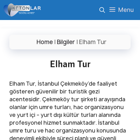
İçeriğe
Menu
atla
Home
|
Bilgiler
|
Elham Tur
Elham Tur
Elham Tur, İstanbul Çekmeköy’de faaliyet
gösteren güvenilir bir turistik gezi
acentesidir. Çekmeköy tur şirketi arayışında
olanlar için umre turları, hac organizasyonu
ve yurt içi – yurt dışı kültür turları alanında
profesyonel hizmet sunmaktadır. İstanbul
umre turu ve hac organizasyonu konusunda
deneyimli ekibiyle süreci planlı ve güvenli