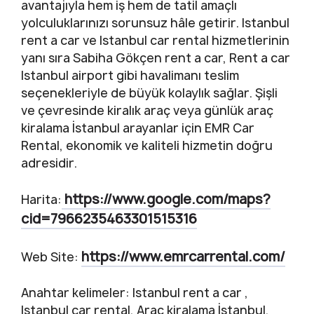
avantajıyla hem iş hem de tatil amaçlı
yolculuklarınızı sorunsuz hâle getirir. Istanbul
rent a car ve Istanbul car rental hizmetlerinin
yanı sıra Sabiha Gökçen rent a car, Rent a car
Istanbul airport gibi havalimanı teslim
seçenekleriyle de büyük kolaylık sağlar. Şişli
ve çevresinde kiralık araç veya günlük araç
kiralama İstanbul arayanlar için EMR Car
Rental, ekonomik ve kaliteli hizmetin doğru
adresidir.
https://www.google.com/maps?
Harita:
cid=7966235463301515316
https://www.emrcarrental.com/
Web Site:
Anahtar kelimeler: Istanbul rent a car ,
Istanbul car rental, Araç kiralama İstanbul,