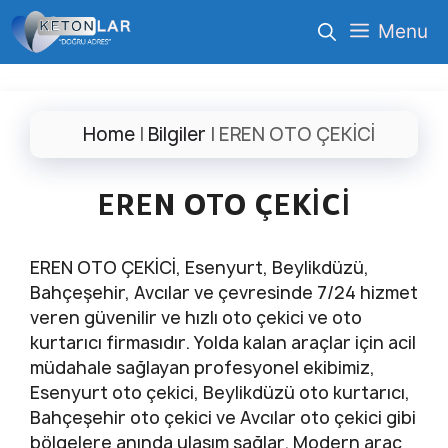
İçeriğe
Menu
atla
Home
|
Bilgiler
|
EREN OTO ÇEKİCİ
EREN OTO ÇEKİCİ
EREN OTO ÇEKİCİ, Esenyurt, Beylikdüzü,
Bahçeşehir, Avcılar ve çevresinde 7/24 hizmet
veren güvenilir ve hızlı oto çekici ve oto
kurtarıcı firmasıdır. Yolda kalan araçlar için acil
müdahale sağlayan profesyonel ekibimiz,
Esenyurt oto çekici, Beylikdüzü oto kurtarıcı,
Bahçeşehir oto çekici ve Avcılar oto çekici gibi
bölgelere anında ulaşım sağlar. Modern araç