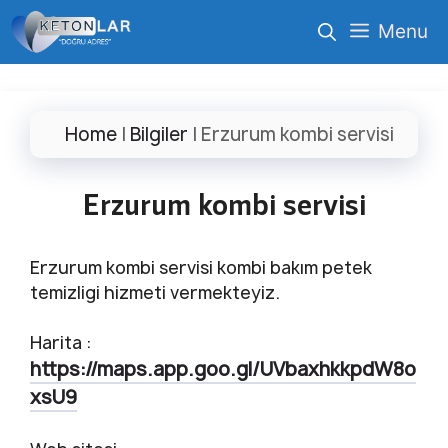
İçeriğe
Menu
atla
Home
|
Bilgiler
|
Erzurum kombi servisi
Erzurum kombi servisi
Erzurum kombi servisi kombi bakım petek
temizligi hizmeti vermekteyiz.
Harita :
https://maps.app.goo.gl/UVbaxhkkpdW8o
xsU9