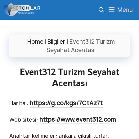
İçeriğe
Menu
atla
Home
|
Bilgiler
|
Event312 Turizm
Seyahat Acentası
Event312 Turizm Seyahat
Acentası
https://g.co/kgs/7CtAz7t
Harita :
https://www.event312.com
Web sitesi:
Anahtar kelimeler: ankara çıkışlı turlar,