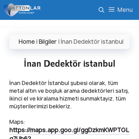
İçeriğe
Menu
atla
Home
|
Bilgiler
|
İnan Dedektör istanbul
İnan Dedektör istanbul
İnan Dedektör İstanbul şubesi olarak, tüm
metal altın ve boşluk arama dedektörleri satış,
ikinci el ve kiralama hizmeti sunmaktayız. tüm
müşterilerimizi bekleriz.
Maps:
https://maps.app.goo.gl/ggDzkmKWPTGL
q7Ub6?