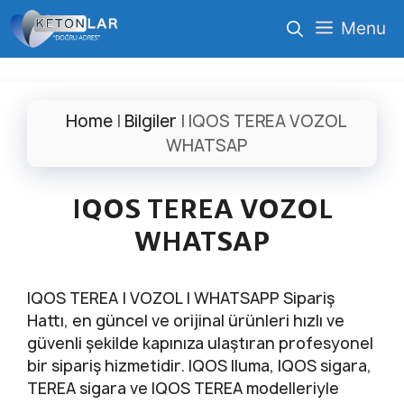
İçeriğe
Menu
atla
Home
|
Bilgiler
|
IQOS TEREA VOZOL
WHATSAP
IQOS TEREA VOZOL
WHATSAP
IQOS TEREA | VOZOL | WHATSAPP Sipariş
Hattı, en güncel ve orijinal ürünleri hızlı ve
güvenli şekilde kapınıza ulaştıran profesyonel
bir sipariş hizmetidir. IQOS Iluma, IQOS sigara,
TEREA sigara ve IQOS TEREA modelleriyle