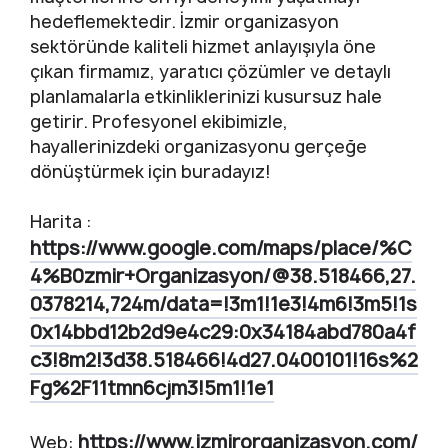
hedeflemektedir. İzmir organizasyon
sektöründe kaliteli hizmet anlayışıyla öne
çıkan firmamız, yaratıcı çözümler ve detaylı
planlamalarla etkinliklerinizi kusursuz hale
getirir. Profesyonel ekibimizle,
hayallerinizdeki organizasyonu gerçeğe
dönüştürmek için buradayız!
Harita :
https://www.google.com/maps/place/%C
4%B0zmir+Organizasyon/@38.518466,27.
0378214,724m/data=!3m1!1e3!4m6!3m5!1s
0x14bbd12b2d9e4c29:0x34184abd780a4f
c3!8m2!3d38.518466!4d27.0400101!16s%2
Fg%2F11tmn6cjm3!5m1!1e1
https://www.izmirorganizasyon.com/
Web: