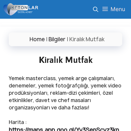
İçeriğe
Menu
atla
Home
|
Bilgiler
|
Kiralık Mutfak
Kiralık Mutfak
Yemek masterclass, yemek arge çalışmaları,
denemeler, yemek fotoğrafçılığı, yemek video
prodüksiyonları, reklam-dizi çekimleri, özel
etkinlikler, davet ve chef masaları
organizasyonları ve daha fazlası!
Harita :
https://maps.app.goo.gl/Yy3SenScyz3kn