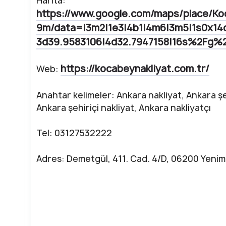
Harita:
https://www.google.com/maps/place/Ko
9m/data=!3m2!1e3!4b1!4m6!3m5!1s0x1
3d39.9583106!4d32.7947158!16s%2Fg%2
https://kocabeynakliyat.com.tr/
Web:
Anahtar kelimeler: Ankara nakliyat, Ankara şe
Ankara şehiriçi nakliyat, Ankara nakliyatçı
Tel: 03127532222
Adres: Demetgül, 411. Cad. 4/D, 06200 Yeni