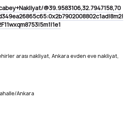
cabey+Nakliyat/@39.9583106,32.7947158,70
4d349ea26865c65:0x2b7902008802c1ad!8m2!
F11wxqm8753!5m1!1e1
hirler arası nakliyat, Ankara evden eve nakliyat,
mahalle/Ankara