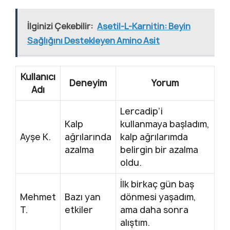
İlginizi Çekebilir:
Asetil-L-Karnitin: Beyin
Sağlığını Destekleyen Amino Asit
Kullanıcı
Deneyim
Yorum
Adı
Lercadip’i
Kalp
kullanmaya başladım,
Ayşe K.
ağrılarında
kalp ağrılarımda
azalma
belirgin bir azalma
oldu.
İlk birkaç gün baş
Mehmet
Bazı yan
dönmesi yaşadım,
T.
etkiler
ama daha sonra
alıştım.