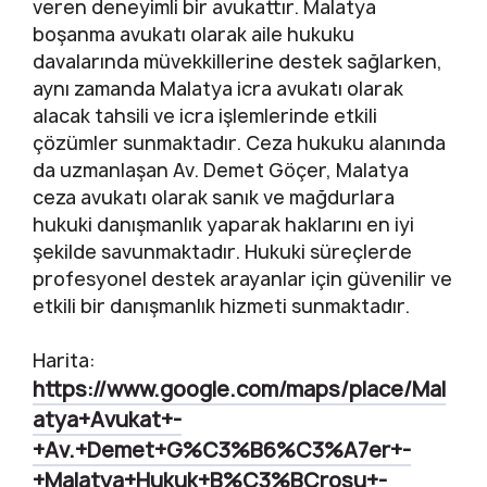
veren deneyimli bir avukattır. Malatya
boşanma avukatı olarak aile hukuku
davalarında müvekkillerine destek sağlarken,
aynı zamanda Malatya icra avukatı olarak
alacak tahsili ve icra işlemlerinde etkili
çözümler sunmaktadır. Ceza hukuku alanında
da uzmanlaşan Av. Demet Göçer, Malatya
ceza avukatı olarak sanık ve mağdurlara
hukuki danışmanlık yaparak haklarını en iyi
şekilde savunmaktadır. Hukuki süreçlerde
profesyonel destek arayanlar için güvenilir ve
etkili bir danışmanlık hizmeti sunmaktadır.
Harita:
https://www.google.com/maps/place/Mal
atya+Avukat+-
+Av.+Demet+G%C3%B6%C3%A7er+-
+Malatya+Hukuk+B%C3%BCrosu+-