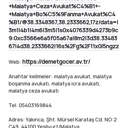
+Malatya+Ceza+Avukat%C4%B1+-
+Malatya+Bo%C5%9Fanma+Avukat%C4
%B1/@38.3348367,38.2333662,17z/data=!
3m1!4b1!4m6!3m5!1s0x4076339d4273b9c
9:0xc3566e6a5f05a67a!8m2!3d38.33483
67!4d38.2333662!16s%2Fg%2F11x0l5ngzz
https://demetgocer.av.tr/
Web:
Anahtar kelimeler: malatya avukat, malatya
boşanma avukatı, malatya icra avukatı,
malatya ceza avukatı
Tel: 05403169844
Adres: Yakınca, Şht. Mürsel Karataş Cd. NO:2
C49, 44100 Yeşilyurt/Malatya