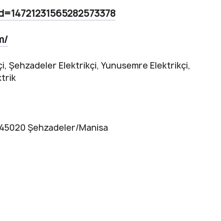
id=14721231565282573378
m/
çi, Şehzadeler Elektrikçi, Yunusemre Elektrikçi,
ktrik
1, 45020 Şehzadeler/Manisa