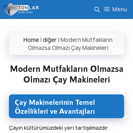
İçeriğe
Menu
atla
Home
|
diğer
|
Modern Mutfakların
Olmazsa Olmazı Çay Makineleri
Modern Mutfakların Olmazsa
Olmazı Çay Makineleri
Çay Makinelerinin Temel
Özellikleri ve Avantajları
Çayın kültürümüzdeki yeri tartışılmazdır.