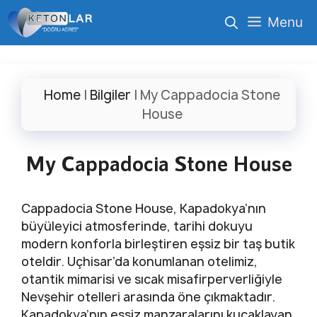
İçeriğe
Menu
atla
Home
|
Bilgiler
|
My Cappadocia Stone
House
My Cappadocia Stone House
Cappadocia Stone House, Kapadokya’nın
büyüleyici atmosferinde, tarihi dokuyu
modern konforla birleştiren eşsiz bir taş butik
oteldir. Uçhisar’da konumlanan otelimiz,
otantik mimarisi ve sıcak misafirperverliğiyle
Nevşehir otelleri arasında öne çıkmaktadır.
Kapadokya’nın eşsiz manzaralarını kucaklayan