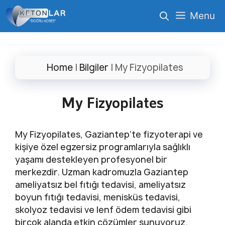
İçeriğe
Menu
atla
Home
|
Bilgiler
|
My Fizyopilates
My Fizyopilates
My Fizyopilates, Gaziantep’te fizyoterapi ve
kişiye özel egzersiz programlarıyla sağlıklı
yaşamı destekleyen profesyonel bir
merkezdir. Uzman kadromuzla Gaziantep
ameliyatsız bel fıtığı tedavisi, ameliyatsız
boyun fıtığı tedavisi, menisküs tedavisi,
skolyoz tedavisi ve lenf ödem tedavisi gibi
birçok alanda etkin çözümler sunuyoruz.