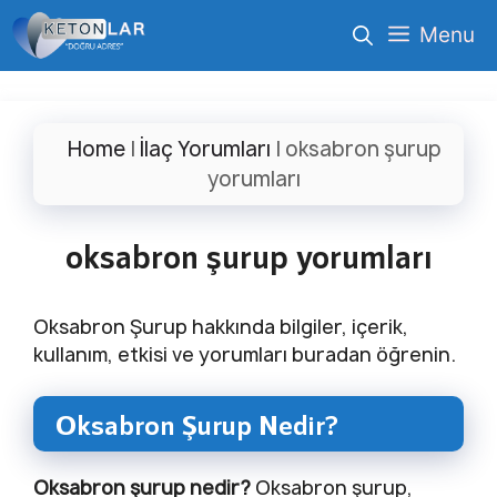
İçeriğe
Menu
atla
Home
|
İlaç Yorumları
|
oksabron şurup
yorumları
oksabron şurup yorumları
Oksabron Şurup hakkında bilgiler, içerik,
kullanım, etkisi ve yorumları buradan öğrenin.
Oksabron Şurup Nedir?
Oksabron şurup nedir?
Oksabron şurup,