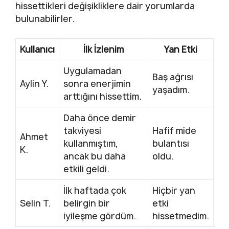
hissettikleri değişikliklere dair yorumlarda
bulunabilirler.
Kullanıcı
İlk İzlenim
Yan Etki
Uygulamadan
Baş ağrısı
Aylin Y.
sonra enerjimin
yaşadım.
arttığını hissettim.
Daha önce demir
takviyesi
Hafif mide
Ahmet
kullanmıştım,
bulantısı
K.
ancak bu daha
oldu.
etkili geldi.
İlk haftada çok
Hiçbir yan
Selin T.
belirgin bir
etki
iyileşme gördüm.
hissetmedim.