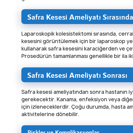
Safra Kesesi Ameliyatı Sırasınd
Laparoskopik kolesistektomi sırasında, cerra
kesesini görüntülemek için bir laparoskop yer
kullanarak safra kesesini karaciğerden ve çe
Prosedürün tamamlanması genellikle bir ila iki
Safra Kesesi Ameliyatı Sonrası
Safra kesesi ameliyatından sonra hastanın iyil
gerekecektir. Kanama, enfeksiyon veya diğer 
için izleneceklerdir. Çoğu durumda, hasta am
aktivitelerine dönebilir.
Riskler ve Komplikasyonlar