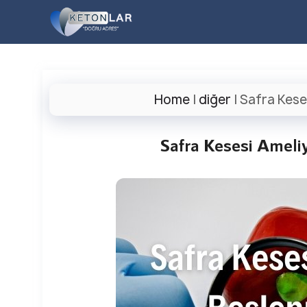
İçeriğe
atla
Home
|
diğer
|
Safra Keses
Safra Kesesi Ameliy