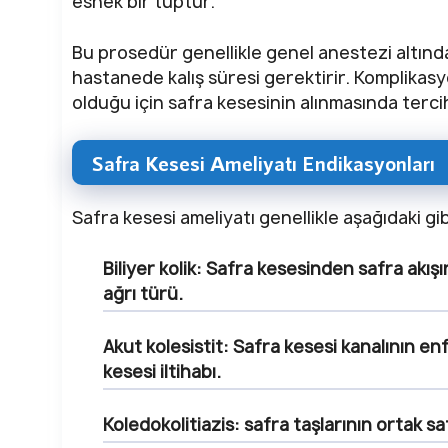
esnek bir tüptür.
Bu prosedür genellikle genel anestezi altında ya
hastanede kalış süresi gerektirir. Komplikasy
olduğu için safra kesesinin alınmasında terci
Safra Kesesi Ameliyatı Endikasyonları
Safra kesesi ameliyatı genellikle aşağıdaki gi
Biliyer kolik
: Safra kesesinden safra akışı
ağrı türü.
Akut kolesistit
: Safra kesesi kanalının e
kesesi iltihabı.
Koledokolitiazis
: safra taşlarının ortak sa