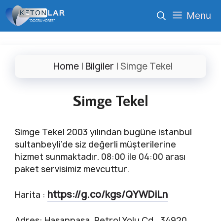
İçeriğe
Menu
atla
Home
|
Bilgiler
|
Simge Tekel
Simge Tekel
Simge Tekel 2003 yılından bugüne istanbul
sultanbeyli’de siz değerli müşterilerine
hizmet sunmaktadır. 08:00 ile 04:00 arası
paket servisimiz mevcuttur.
https://g.co/kgs/QYWDiLn
Harita :
Adres: Hasanpaşa, Petrol Yolu Cd., 34920