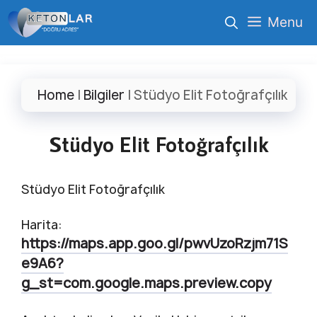
İçeriğe
Menu
atla
Home
|
Bilgiler
|
Stüdyo Elit Fotoğrafçılık
Stüdyo Elit Fotoğrafçılık
Stüdyo Elit Fotoğrafçılık
Harita:
https://maps.app.goo.gl/pwvUzoRzjm71S
e9A6?
g_st=com.google.maps.preview.copy