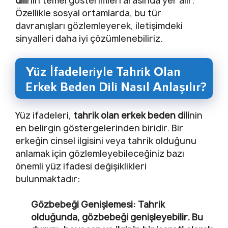
dili
nin temel gösterimleri arasında yer alır.
Özellikle sosyal ortamlarda, bu tür
davranışları gözlemleyerek, iletişimdeki
sinyalleri daha iyi çözümlenebiliriz.
Yüz İfadeleriyle Tahrik Olan
Erkek Beden Dili Nasıl Anlaşılır?
Yüz ifadeleri,
tahrik olan erkek beden dili
nin
en belirgin göstergelerinden biridir. Bir
erkeğin cinsel ilgisini veya tahrik olduğunu
anlamak için gözlemleyebileceğiniz bazı
önemli yüz ifadesi değişiklikleri
bulunmaktadır:
Gözbebeği Genişlemesi:
Tahrik
olduğunda, gözbebeği genişleyebilir. Bu