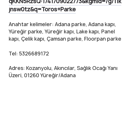
qKKN5RzsQ:1741709022773&kgmid=/g/11k
jnsw0tz&q=Toros+Parke
Anahtar kelimeler: Adana parke, Adana kapı,
Yüreğir parke, Yüreğir kapı, Lake kapı, Panel
kapı, Çelik kapı, Çamsan parke, Floorpan parke
Tel: 5326689172
Adres: Kozanyolu, Akıncılar, Sağlık Ocağı Yanı
Üzeri, 01260 Yüreğir/Adana