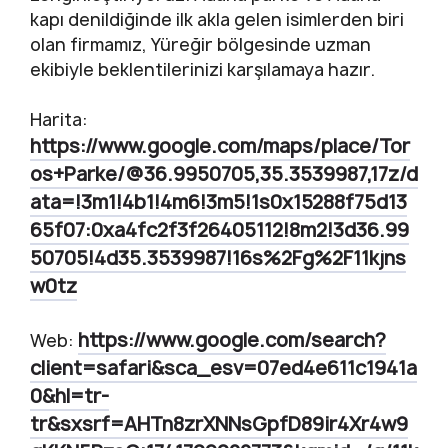
kapı denildiğinde ilk akla gelen isimlerden biri
olan firmamız, Yüreğir bölgesinde uzman
ekibiyle beklentilerinizi karşılamaya hazır.
Harita:
https://www.google.com/maps/place/Tor
os+Parke/@36.9950705,35.3539987,17z/d
ata=!3m1!4b1!4m6!3m5!1s0x15288f75d13
65f07:0xa4fc2f3f26405112!8m2!3d36.99
50705!4d35.3539987!16s%2Fg%2F11kjns
w0tz
https://www.google.com/search?
Web:
client=safari&sca_esv=07ed4e611c1941a
0&hl=tr-
tr&sxsrf=AHTn8zrXNNsGpfD89ir4Xr4w9