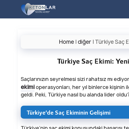
İçeriğe
atla
Home
|
diğer
|
Türkiye Saç Ek
Türkiye Saç Ekimi: Yen
Saçlarınızın seyrelmesi sizi rahatsız mı edi
ekimi
operasyonları, her yıl binlerce kişinin
geldi. Peki, Türkiye nasıl bu alanda lider oldu
Türkiye’de Saç Ekiminin Gelişimi
Türkiye’nin saç ekimi konusundaki başarısı t