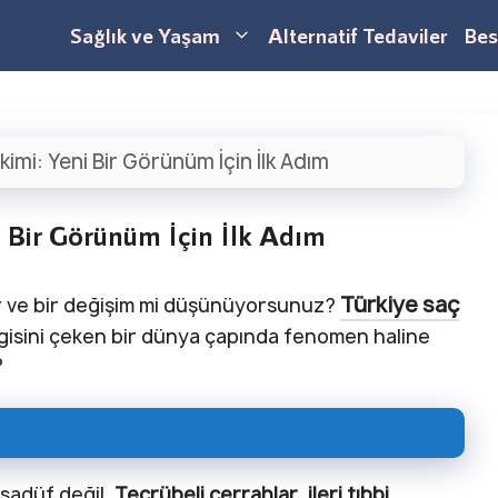
Sağlık ve Yaşam
Alternatif Tedaviler
Bes
imi: Yeni Bir Görünüm İçin İlk Adım
i Bir Görünüm İçin İlk Adım
Türkiye saç
yor ve bir değişim mi düşünüyorsunuz?
 ilgisini çeken bir dünya çapında fenomen haline
?
esadüf değil.
Tecrübeli cerrahlar
,
ileri tıbbi