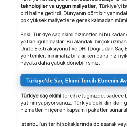
teknolojiler
ve
uygun maliyetler
, Türkiye’yi
biri haline getirdi. Dünyanın dört bir yanınd
çok yüksek maliyetlere gerek kalmadan mümk
Peki, Türkiye saç ekimi hizmetlerini bu kadar
yetkinliği ile başlar. Bu alandaki birçok uzman
Ünite Ekstraksiyonu) ve DHI (Doğrudan Saç Eki
yöntemler, minimal iz bırakırken daha hızlı i
hayata daha çabuk dönebilirsiniz.
Türkiye’de Saç Ekimi Tercih Etmenin Ava
Türkiye saç ekimi
tercih ettiğinizde, sadece 
yatırım yapıyorsunuz. Türkiye’deki klinikler, 
hizmetlerini içeren kapsamlı paketler sunarak
İstanbul’un tarihi sokaklarında dolaşarak vey