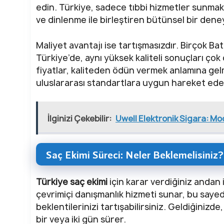
edin. Türkiye, sadece tıbbi hizmetler sunmakl
ve dinlenme ile birleştiren bütünsel bir dene
Maliyet avantajı ise tartışmasızdır. Birçok Bat
Türkiye’de, aynı yüksek kaliteli sonuçları çok
fiyatlar, kaliteden ödün vermek anlamına gelme
uluslararası standartlara uygun hareket eder,
İlginizi Çekebilir:
Uwell Elektronik Sigara: Mo
Saç Ekimi Süreci: Neler Beklemelisiniz?
Türkiye saç ekimi
için karar verdiğiniz andan i
çevrimiçi danışmanlık hizmeti sunar, bu saye
beklentilerinizi tartışabilirsiniz. Geldiğinizde
bir veya iki gün sürer.