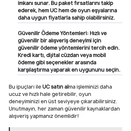
imkanı sunar. Bu paket fırsatlarını takip
ederek, hem UC hem de oyun eşyalarına
daha uygun fiyatlarla sahip olabilirsiniz.
Güvenilir Ödeme Yöntemleri
: Hızlı ve
güvenilir bir alışveriş deneyimi için
güvenilir ödeme yöntemlerini tercih edin.
Kredi kartı, dijital cüzdan veya mobil
ödeme gibi seçenekler arasında
karşılaştırma yaparak en uygununu seçin.
Bu ipuçları ile
UC satın al
ma işleminizi daha
ucuz ve hızlı hale getirebilir, oyun
deneyiminizi en üst seviyeye çıkarabilirsiniz.
Unutmayın, her zaman güvenilir kaynaklardan
alışveriş yapmanız önemlidir!