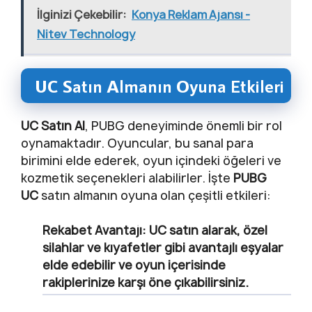
İlginizi Çekebilir:
Konya Reklam Ajansı -
Nitev Technology
UC Satın Almanın Oyuna Etkileri
UC Satın Al
, PUBG deneyiminde önemli bir rol
oynamaktadır. Oyuncular, bu sanal para
birimini elde ederek, oyun içindeki öğeleri ve
kozmetik seçenekleri alabilirler. İşte
PUBG
UC
satın almanın oyuna olan çeşitli etkileri:
Rekabet Avantajı:
UC satın alarak, özel
silahlar ve kıyafetler gibi avantajlı eşyalar
elde edebilir ve oyun içerisinde
rakiplerinize karşı öne çıkabilirsiniz.