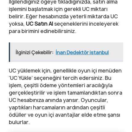
İlgilendiğiniz öğeye tıkladığınızda, satın alma
işlemini başlatmak için gerekli UC miktarı
belirir. Eğer hesabınızda yeterli miktarda UC
yoksa,
UC Satın Al
seçeneklerini inceleyerek
para birimini edinebilirsiniz.
İlginizi Çekebilir:
İnan Dedektör istanbul
UC yüklemek için, genellikle oyun içi menüden
‘UC Yükle’ seçeneğini tercih edersiniz. Bu
işlem, çeşitli ödeme yöntemleri aracılığıyla
gerçekleştirilir ve işlem tamamlandıktan sonra
UC hesabınıza anında yansır. Oyuncular,
yaptıkları harcamaların ardından çeşitli
ödüller ve oyun içi avantajlar elde etme şansı
bulurlar.