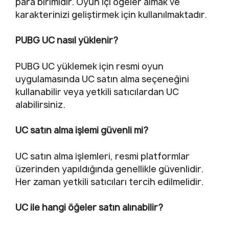
para birimidir. Oyun içi öğeler almak ve
karakterinizi geliştirmek için kullanılmaktadır.
PUBG UC nasıl yüklenir?
PUBG UC yüklemek için resmi oyun
uygulamasında UC satın alma seçeneğini
kullanabilir veya yetkili satıcılardan UC
alabilirsiniz.
UC satın alma işlemi güvenli mi?
UC satın alma işlemleri, resmi platformlar
üzerinden yapıldığında genellikle güvenlidir.
Her zaman yetkili satıcıları tercih edilmelidir.
UC ile hangi öğeler satın alınabilir?