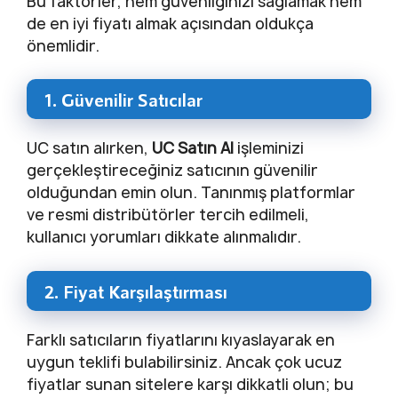
Bu faktörler, hem güvenliğinizi sağlamak hem
de en iyi fiyatı almak açısından oldukça
önemlidir.
1. Güvenilir Satıcılar
UC satın alırken,
UC Satın Al
işleminizi
gerçekleştireceğiniz satıcının güvenilir
olduğundan emin olun. Tanınmış platformlar
ve resmi distribütörler tercih edilmeli,
kullanıcı yorumları dikkate alınmalıdır.
2. Fiyat Karşılaştırması
Farklı satıcıların fiyatlarını kıyaslayarak en
uygun teklifi bulabilirsiniz. Ancak çok ucuz
fiyatlar sunan sitelere karşı dikkatli olun; bu