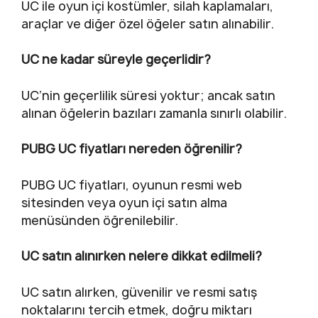
UC ile oyun içi kostümler, silah kaplamaları,
araçlar ve diğer özel öğeler satın alınabilir.
UC ne kadar süreyle geçerlidir?
UC’nin geçerlilik süresi yoktur; ancak satın
alınan öğelerin bazıları zamanla sınırlı olabilir.
PUBG UC fiyatları nereden öğrenilir?
PUBG UC fiyatları, oyunun resmi web
sitesinden veya oyun içi satın alma
menüsünden öğrenilebilir.
UC satın alınırken nelere dikkat edilmeli?
UC satın alırken, güvenilir ve resmi satış
noktalarını tercih etmek, doğru miktarı