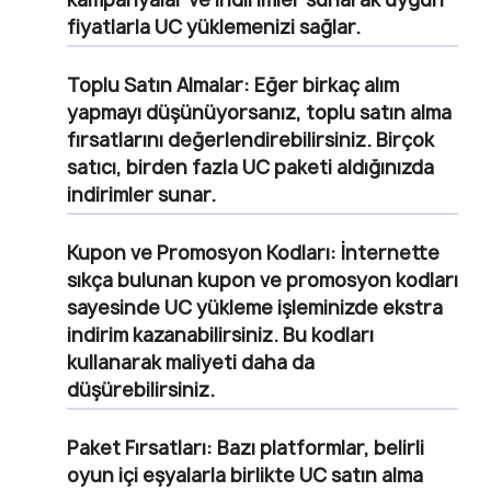
fiyatlarla UC yüklemenizi sağlar.
Toplu Satın Almalar
: Eğer birkaç alım
yapmayı düşünüyorsanız, toplu satın alma
fırsatlarını değerlendirebilirsiniz. Birçok
satıcı, birden fazla UC paketi aldığınızda
indirimler sunar.
Kupon ve Promosyon Kodları
: İnternette
sıkça bulunan kupon ve promosyon kodları
sayesinde
UC yükle
me işleminizde ekstra
indirim kazanabilirsiniz. Bu kodları
kullanarak maliyeti daha da
düşürebilirsiniz.
Paket Fırsatları
: Bazı platformlar, belirli
oyun içi eşyalarla birlikte
UC satın al
ma