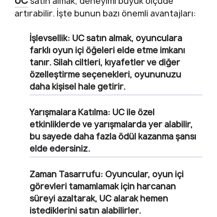
UC
satın almak, deneyimi büyük ölçüde
artırabilir. İşte bunun bazı önemli avantajları:
İşlevsellik
: UC satın almak, oyunculara
farklı oyun içi öğeleri elde etme imkanı
tanır. Silah ciltleri, kıyafetler ve diğer
özelleştirme seçenekleri, oyununuzu
daha kişisel hale getirir.
Yarışmalara Katılma
: UC ile özel
etkinliklerde ve yarışmalarda yer alabilir,
bu sayede daha fazla ödül kazanma şansı
elde edersiniz.
Zaman Tasarrufu
: Oyuncular, oyun içi
görevleri tamamlamak için harcanan
süreyi azaltarak, UC alarak hemen
istediklerini satın alabilirler.