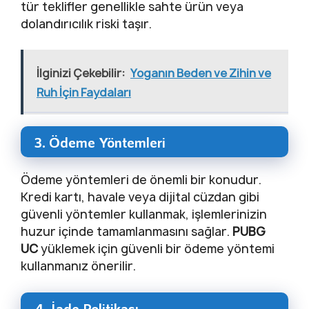
tür teklifler genellikle sahte ürün veya
dolandırıcılık riski taşır.
İlginizi Çekebilir:
Yoganın Beden ve Zihin ve
Ruh İçin Faydaları
3. Ödeme Yöntemleri
Ödeme yöntemleri de önemli bir konudur.
Kredi kartı, havale veya dijital cüzdan gibi
güvenli yöntemler kullanmak, işlemlerinizin
huzur içinde tamamlanmasını sağlar.
PUBG
UC
yüklemek için güvenli bir ödeme yöntemi
kullanmanız önerilir.
4. İade Politikası