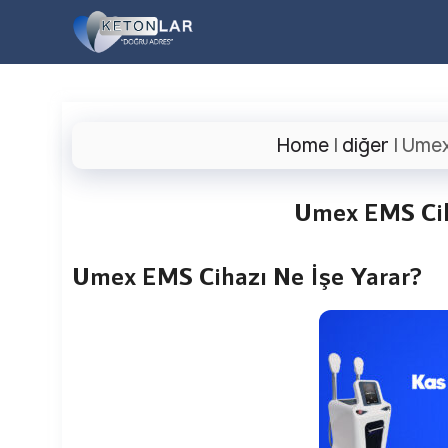
İçeriğe
atla
Home
|
diğer
|
Umex
Umex EMS Cih
Umex EMS Cihazı Ne İşe Yarar?