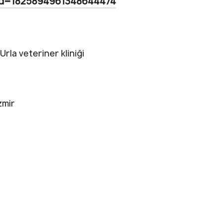
id=1825894961348644474
Urla veteriner kliniği
zmir