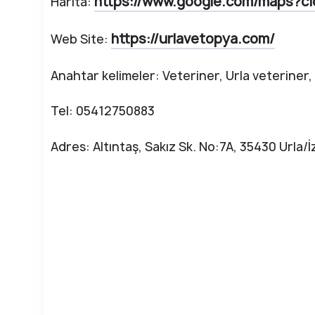
https://www.google.com/maps?c
Harita:
https://urlavetopya.com/
Web Site:
Anahtar kelimeler: Veteriner, Urla veteriner, 
Tel: 05412750883
Adres: Altıntaş, Sakız Sk. No:7A, 35430 Urla/İ