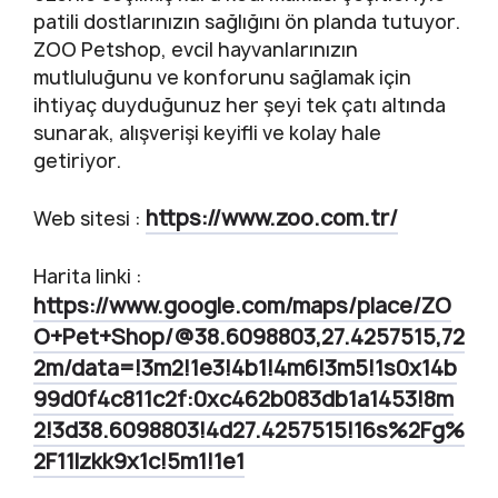
patili dostlarınızın sağlığını ön planda tutuyor.
ZOO Petshop, evcil hayvanlarınızın
mutluluğunu ve konforunu sağlamak için
ihtiyaç duyduğunuz her şeyi tek çatı altında
sunarak, alışverişi keyifli ve kolay hale
getiriyor.
https://www.zoo.com.tr/
Web sitesi :
Harita linki :
https://www.google.com/maps/place/ZO
O+Pet+Shop/@38.6098803,27.4257515,72
2m/data=!3m2!1e3!4b1!4m6!3m5!1s0x14b
99d0f4c811c2f:0xc462b083db1a1453!8m
2!3d38.6098803!4d27.4257515!16s%2Fg%
2F11lzkk9x1c!5m1!1e1