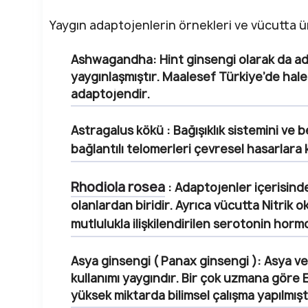
Yaygın adaptojenlerin örnekleri ve vücutta ür
Ashwagandha:
Hint ginsengi olarak da adla
yaygınlaşmıştır. Maalesef Türkiye’de ha
adaptojendir.
Astragalus kökü
: Bağışıklık sistemini ve 
bağlantılı telomerleri çevresel hasarlara 
Rhodiola rosea
: Adaptojenler içerisinde
olanlardan biridir. Ayrıca vücutta Nitrik o
mutlulukla ilişkilendirilen serotonin hor
Asya ginsengi
( Panax ginsengi ): Asya ve
kullanımı yaygındır. Bir çok uzmana göre
yüksek miktarda bilimsel çalışma yapılmıştı