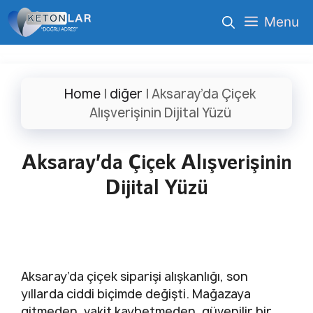
İçeriğe
Menu
atla
Home
|
diğer
|
Aksaray’da Çiçek
Alışverişinin Dijital Yüzü
Aksaray’da Çiçek Alışverişinin
Dijital Yüzü
Aksaray’da çiçek siparişi alışkanlığı, son
yıllarda ciddi biçimde değişti. Mağazaya
gitmeden, vakit kaybetmeden, güvenilir bir