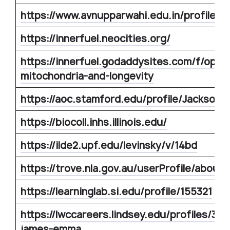
https://www.avnupparwahi.edu.in/profile/inn
https://innerfuel.neocities.org/
https://innerfuel.godaddysites.com/f/optim
mitochondria-and-longevity
https://aoc.stamford.edu/profile/Jackson-
https://biocoll.inhs.illinois.edu/
https://ilde2.upf.edu/levinsky/v/14bd
https://trove.nla.gov.au/userProfile/about
https://learninglab.si.edu/profile/155321
https://lwccareers.lindsey.edu/profiles/30
james-emma