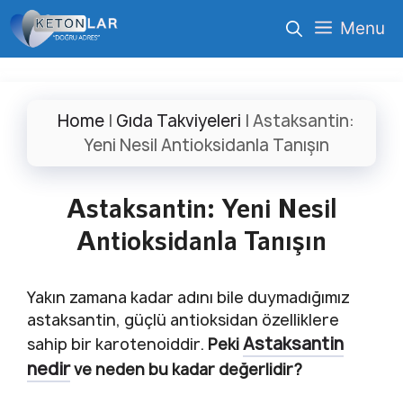
İçeriğe
Menu
atla
Home
|
Gıda Takviyeleri
|
Astaksantin:
Yeni Nesil Antioksidanla Tanışın
Astaksantin: Yeni Nesil
Antioksidanla Tanışın
Yakın zamana kadar adını bile duymadığımız
astaksantin, güçlü antioksidan özelliklere
Astaksantin
sahip bir karotenoiddir.
Peki
nedir
ve neden bu kadar değerlidir?