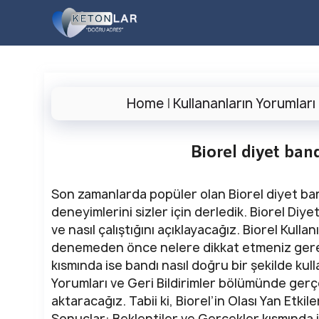
İçeriğe
atla
Home
|
Kullananların Yorumları
Biorel diyet band
Son zamanlarda popüler olan Biorel diyet band
deneyimlerini sizler için derledik. Biorel Di
ve nasıl çalıştığını açıklayacağız. Biorel Kul
denemeden önce nelere dikkat etmeniz gerekti
kısmında ise bandı nasıl doğru bir şekilde kul
Yorumları ve Geri Bildirimler bölümünde gerçe
aktaracağız. Tabii ki, Biorel’in Olası Yan Etk
Sonuçlar: Beklentiler ve Gerçekler kısmında