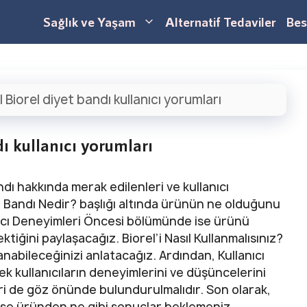
Sağlık ve Yaşam
Alternatif Tedaviler
Bes
|
Biorel diyet bandı kullanıcı yorumları
ı kullanıcı yorumları
ı hakkında merak edilenleri ve kullanıcı
yet Bandı Nedir? başlığı altında ürünün ne olduğunu
lanıcı Deneyimleri Öncesi bölümünde ise ürünü
ğini paylaşacağız. Biorel’i Nasıl Kullanmalısınız?
lanabileceğinizi anlatacağız. Ardından, Kullanıcı
k kullanıcıların deneyimlerini ve düşüncelerini
ileri de göz önünde bulundurulmalıdır. Son olarak,
 ise üründen ne gibi sonuçlar beklemeniz