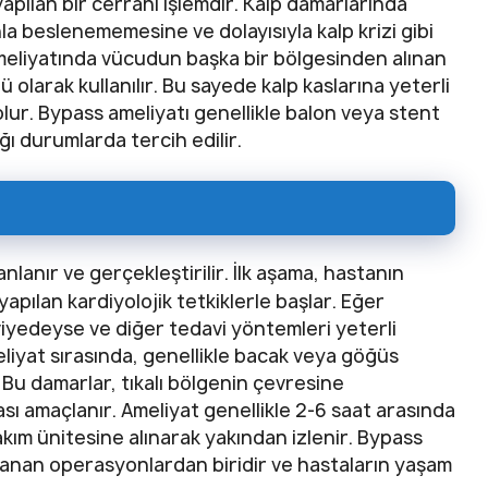
 yapılan bir cerrahi işlemdir. Kalp damarlarında
nla beslenememesine ve dolayısıyla kalp krizi gibi
 ameliyatında vücudun başka bir bölgesinden alınan
ü olarak kullanılır. Bu sayede kalp kaslarına yeterli
olur. Bypass ameliyatı genellikle balon veya stent
ğı durumlarda tercih edilir.
anlanır ve gerçekleştirilir. İlk aşama, hastanın
pılan kardiyolojik tetkiklerle başlar. Eğer
eviyedeyse ve diğer tedavi yöntemleri yeterli
eliyat sırasında, genellikle bacak veya göğüs
. Bu damarlar, tıkalı bölgenin çevresine
ası amaçlanır. Ameliyat genellikle 2-6 saat arasında
ım ünitesine alınarak yakından izlenir. Bypass
ulanan operasyonlardan biridir ve hastaların yaşam